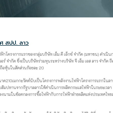
ทศ สปป. ลาว
โครงการแรกของกลุ่มบริษัท เอ็ม ดี เอ็กซ์ จำกัด (มหาชน) ดำเนินการโ
วอร์ จำกัด ซึ่งเป็นบริษัทร่วมทุนระหว่างบริษัท จี เอ็ม เอส ลาว จำกัด
ถือหุ้นในสัดส่วนร้อยละ 20
นาด210เมกกะวัตต์นับเป็นโครงการพลังงานไฟฟ้าโครงการแรกในลาวท
สัมปทานจากรัฐบาลลาวให้ดำเนินการผลิตกระแสไฟฟ้าในระยะเวลา 30 
นามในข้อตกลงการซื้อไฟฟ้ากับการไฟฟ้าฝ่ายผลิตแห่งประเทศไทยสร้