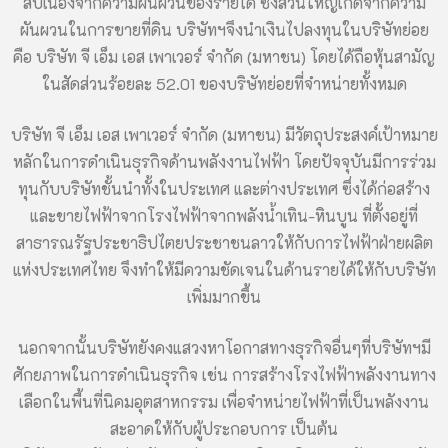
สืบเนื่องจากความผันผวนของรายได้ ซึ่งส่วนใหญ่เกิดจากความ
ผันผวนในการขายที่ดิน บริษัทฯจึงนำเงินไปลงทุนในบริษัทย่อย
คือ บริษัท จี เอ็ม เอส เพาเวอร์ จำกัด (มหาชน) โดยได้ถือหุ้นสามัญ
ในสัดส่วนร้อยละ 52.01 ของบริษัทย่อยที่จำหน่ายทั้งหมด
บริษัท จี เอ็ม เอส เพาเวอร์ จำกัด (มหาชน) มีวัตถุประสงค์เป้าหมาย
หลักในการดำเนินธุรกิจด้านพลังงานไฟฟ้า โดยปัจจุบันมีการร่วม
ทุนกับบริษัทชั้นนำทั้งในประเทศ และต่างประเทศ ซึ่งได้ก่อสร้าง
และขายไฟฟ้าจากโรงไฟฟ้าจากพลังน้ำเทิน-หินบูน ที่ตั้งอยู่ที่
สาธารณรัฐประชาธิปไตยประชาชนลาวให้กับการไฟฟ้าฝ่ายผลิต
แห่งประเทศไทย จึงทำให้มีความชัดเจนในด้านรายได้ให้กับบริษัท
เพิ่มมากขึ้น
นอกจากนั้นบริษัทยังคงแสวงหาโอกาสทางธุรกิจอื่นๆที่บริษัทฯมี
ศักยภาพในการดำเนินธุรกิจ เช่น การสร้างโรงไฟฟ้าพลังงานทาง
เลือกในพื้นที่นิคมอุตสาหกรรม เพื่อจำหน่ายไฟฟ้าที่เป็นพลังงาน
สะอาดให้กับผู้ประกอบการ เป็นต้น