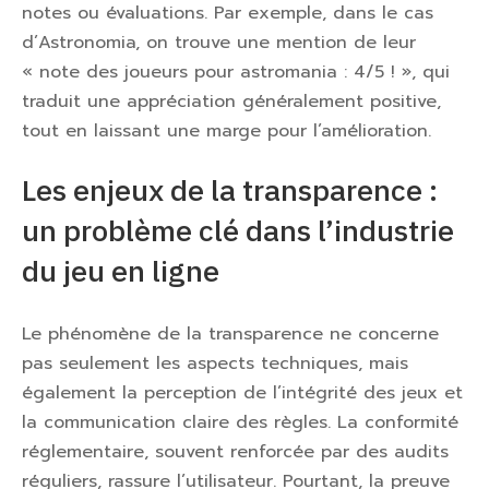
notes ou évaluations. Par exemple, dans le cas
d’Astronomia, on trouve une mention de leur
« note des joueurs pour astromania : 4/5 ! », qui
traduit une appréciation généralement positive,
tout en laissant une marge pour l’amélioration.
Les enjeux de la transparence :
un problème clé dans l’industrie
du jeu en ligne
Le phénomène de la transparence ne concerne
pas seulement les aspects techniques, mais
également la perception de l’intégrité des jeux et
la communication claire des règles. La conformité
réglementaire, souvent renforcée par des audits
réguliers, rassure l’utilisateur. Pourtant, la preuve