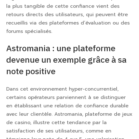
la plus tangible de cette confiance vient des
retours directs des utilisateurs, qui peuvent être
recueillis via des plateformes d’évaluation ou des
forums spécialisés.
Astromania : une plateforme
devenue un exemple grâce à sa
note positive
Dans cet environnement hyper-concurrentiel,
certains opérateurs parviennent à se distinguer
en établissant une relation de confiance durable
avec leur clientèle. Astromania, plateforme de jeux
de casino, illustre cette tendance par la
satisfaction de ses utilisateurs, comme en