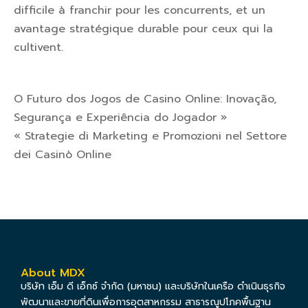
difficile à franchir pour les concurrents, et un
avantage stratégique durable pour ceux qui la
cultivent.
O Futuro dos Jogos de Casino Online: Inovação,
Segurança e Experiência do Jogador »
« Strategie di Marketing e Promozioni nel Settore
dei Casinò Online
About MDX
บริษัท เอ็ม ดี เอ็กซ์ จำกัด (มหาชน) และบริษัทในเครือ ดำเนินธุรกิจ
พัฒนาและขายที่ดินเพื่อการอุตสาหกรรม สาธารณูปโภคพื้นฐาน