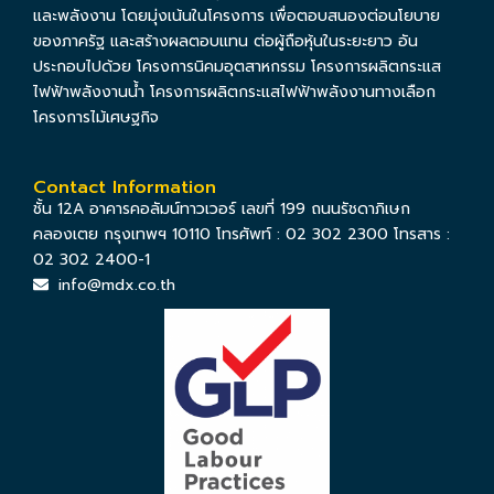
และพลังงาน โดยมุ่งเน้นในโครงการ เพื่อตอบสนองต่อนโยบาย
ของภาครัฐ และสร้างผลตอบแทน ต่อผู้ถือหุ้นในระยะยาว อัน
ประกอบไปด้วย โครงการนิคมอุตสาหกรรม โครงการผลิตกระแส
ไฟฟ้าพลังงานน้ำ โครงการผลิตกระแสไฟฟ้าพลังงานทางเลือก
โครงการไม้เศษฐกิจ
Contact Information
ชั้น 12A อาคารคอลัมน์ทาวเวอร์ เลขที่ 199 ถนนรัชดาภิเษก
คลองเตย กรุงเทพฯ 10110 โทรศัพท์ : 02 302 2300 โทรสาร :
02 302 2400-1
info@mdx.co.th