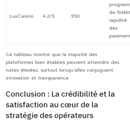
program
de fidéli
LuxCasino
4.2/5
950
rapidité
des
paiemen
Ce tableau montre que la majorité des
plateformes bien établies peuvent atteindre des
notes élevées, surtout lorsqu’elles conjuguent
innovation et transparence.
Conclusion : La crédibilité et la
satisfaction au cœur de la
stratégie des opérateurs