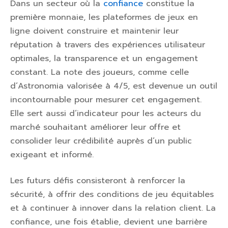
Dans un secteur où la
confiance
constitue la
première monnaie, les plateformes de jeux en
ligne doivent construire et maintenir leur
réputation à travers des expériences utilisateur
optimales, la transparence et un engagement
constant. La note des joueurs, comme celle
d’Astronomia valorisée à 4/5, est devenue un outil
incontournable pour mesurer cet engagement.
Elle sert aussi d’indicateur pour les acteurs du
marché souhaitant améliorer leur offre et
consolider leur crédibilité auprès d’un public
exigeant et informé.
Les futurs défis consisteront à renforcer la
sécurité, à offrir des conditions de jeu équitables
et à continuer à innover dans la relation client. La
confiance, une fois établie, devient une barrière