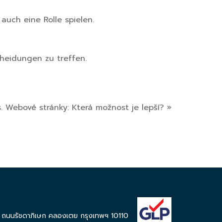
auch eine Rolle spielen.
cheidungen zu treffen.
 Webové stránky: Která možnost je lepší? »
199 ถนนรัชดาภิเษก คลองเตย กรุงเทพฯ 10110