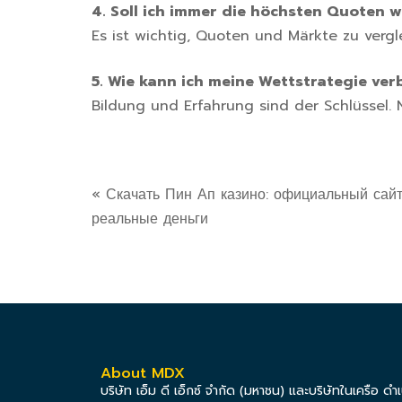
4. Soll ich immer die höchsten Quoten 
Es ist wichtig, Quoten und Märkte zu vergl
5. Wie kann ich meine Wettstrategie ver
Bildung und Erfahrung sind der Schlüssel. 
« Скачать Пин Ап казино: официальный сайт
реальные деньги
About MDX
บริษัท เอ็ม ดี เอ็กซ์ จำกัด (มหาชน) และบริษัทในเครือ ดำ