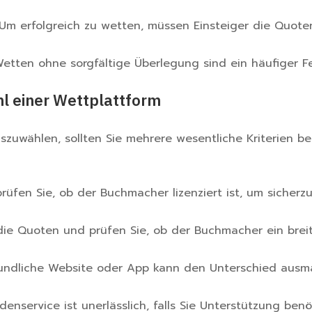
Um erfolgreich zu wetten, müssen Einsteiger die Quot
etten ohne sorgfältige Überlegung sind ein häufiger Fe
hl einer Wettplattform
uwählen, sollten Sie mehrere wesentliche Kriterien ber
üfen Sie, ob der Buchmacher lizenziert ist, um sicherzu
die Quoten und prüfen Sie, ob der Buchmacher ein brei
undliche Website oder App kann den Unterschied ausma
denservice ist unerlässlich, falls Sie Unterstützung be