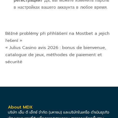
регистрации?
Да, вы можете изменить пароль
в настройках вашего аккаунта в любое время.
Běžné problémy při přihlášení na Mostbet a jejich
řešení »
« Julius Casino avis 2026 : bonus de bienvenue,
catalogue de jeux, méthodes de paiement et
sécurité
About MDX
บริษัท เอ็ม ดี เอ็กซ์ จำกัด (มหาชน) และบริษัทในเครือ ดำเนินธุรกิจ