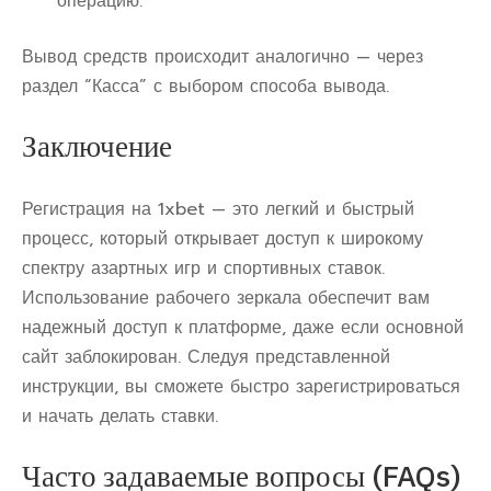
операцию.
Вывод средств происходит аналогично — через
раздел “Касса” с выбором способа вывода.
Заключение
Регистрация на 1xbet — это легкий и быстрый
процесс, который открывает доступ к широкому
спектру азартных игр и спортивных ставок.
Использование рабочего зеркала обеспечит вам
надежный доступ к платформе, даже если основной
сайт заблокирован. Следуя представленной
инструкции, вы сможете быстро зарегистрироваться
и начать делать ставки.
Часто задаваемые вопросы (FAQs)