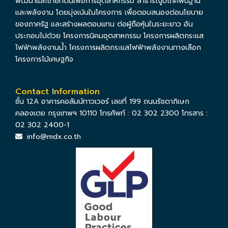
พัฒนาและขายที่ดินเพื่อการอุตสาหกรรม สาธารณูปโภคพื้นฐาน
และพลังงาน โดยมุ่งเน้นในโครงการ เพื่อตอบสนองต่อนโยบาย
ของภาครัฐ และสร้างผลตอบแทน ต่อผู้ถือหุ้นในระยะยาว อัน
ประกอบไปด้วย โครงการนิคมอุตสาหกรรม โครงการผลิตกระแส
ไฟฟ้าพลังงานน้ำ โครงการผลิตกระแสไฟฟ้าพลังงานทางเลือก
โครงการไม้เศษฐกิจ
Contact Information
ชั้น 12A อาคารคอลัมน์ทาวเวอร์ เลขที่ 199 ถนนรัชดาภิเษก
คลองเตย กรุงเทพฯ 10110 โทรศัพท์ : 02 302 2300 โทรสาร :
02 302 2400-1
info@mdx.co.th