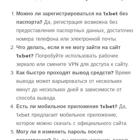
Можно ли зарегистрироваться на 1xbet без
паспорта?
Да, регистрация возможна без
предоставления паспортных данных, достаточно
номера телефона или электронной почты.
Что делать, если я не могу зайти на сайт
1xbet?
Попробуйте использовать рабочее
зеркало или смените VPN для доступа к сайту.
Как быстро проходят вывод средств?
Время
вывода может варьироваться от нескольких
минут до нескольких дней в зависимости от
способа вывода.
Есть ли мобильное приложение 1xbet?
Да,
1xbet предлагает мобильное приложение,
которое можно скачать с официального сайта.
Могу ли я изменить пароль после