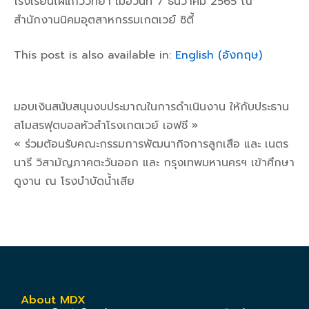
โรงเรียนไผ่แก้ววิทยา เมื่อวันที่ 7 ธันวาคม 2565 ณ
สำนักงานนิคมอุตสาหกรรมเกตเวย์ ซิตี้
This post is also available in:
English
(
อังกฤษ
)
มอบเงินสนับสนุนงบประมาณในการดำเนินงาน ให้กับประธาน
สโมสรฟุตบอลหัวสำโรงเกตเวย์ เอฟซี »
« ร่วมต้อนรับคณะกรรมการพัฒนากิจการลูกเสือ และ เนตร
นารี วิสามัญภาคตะวันออก และ กรุงเทพมหานครฯ เข้าศึกษา
ดูงาน ณ โรงบำบัดน้ำเสีย
About MDX