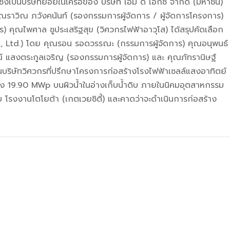
ซึ่งเป็นบริษัทย่อยในเครือของ บริษัท เอ็ม ดี เอ็กซ์ จำกัด (มหาชน)
ุณราวิณ ภวังคนันท์ (รองกรรมการผู้จัดการ / ผู้จัดการโครงการ)
) คุณไพศาล ชูประเสริฐสุข (วิศวกรไฟฟ้าอาวุโส) ได้สรุปคัดเลือก
Co., Ltd.) โดย คุณรอน รอดวรรณะ (กรรมการผู้จัดการ) คุณอนุพนธ์
์ แสงตระกูลเจริญ (รองกรรมการผู้จัดการ) และ คุณภัทรานิษฐ์
เป็นบริษัทวิศวกรที่ปรึกษาโครงการก่อสร้างโรงไฟฟ้าเซลล์แสงอาทิตย์
้ง 19.90 MWp บนผิวน้ำในอ่างเก็บน้ำดิบ ภายในนิคมอุตสาหกรรม
กับ โรงงานโตโยต้า (เกตเวยซิตี้) และคาดว่าจะดำเนินการก่อสร้าง