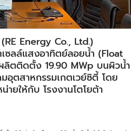
ัด (RE Energy Co., Ltd.)
เซลล์แสงอาทิตย์ลอยน้ำ (Float
ผลิตติดตั้ง 19.90 MWp บนผิวน้ำ
คมอุตสาหกรรมเกตเวย์ซิตี้ โดย
ำหน่ายให้กับ โรงงานโตโยต้า